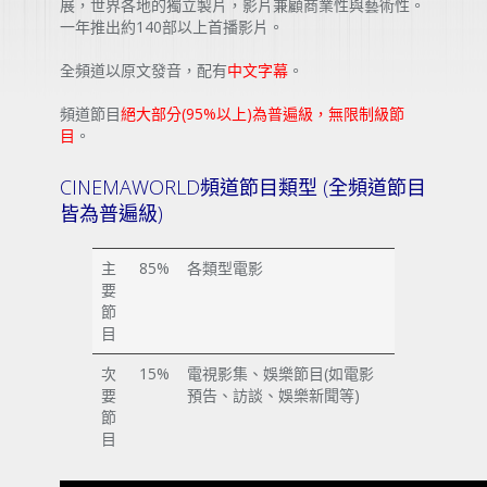
展，世界各地的獨立製片，影片兼顧商業性與藝術性。
一年推出約140部以上首播影片。
全頻道以原文發音，配有
中文字幕
。
頻道節目
絕大部分(95%以上)為普遍級，無限制級節
目
。
CINEMAWORLD頻道節目類型 (全頻道節目
皆為普遍級)
主
85%
各類型電影
要
節
目
次
15%
電視影集、娛樂節目(如電影
要
預告、訪談、娛樂新聞等)
節
目