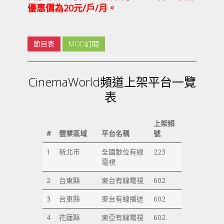
優惠價為20元/戶/月。
節目表
MOD訂閱
CinemaWorld頻道上架平台一覽
表
上架頻
#
營業區域
平台名稱
號
1
新北市
全國數位有線
223
電視
2
台東縣
東台有線電視
602
3
台東縣
東台有線播送
602
4
花蓮縣
東亞有線電視
602