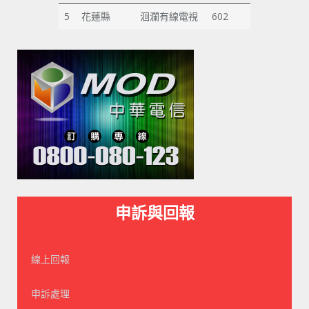
5
花蓮縣
洄瀾有線電視
602
申訴與回報
線上回報
申訴處理