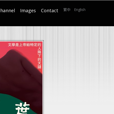
繁中
English
hannel
Images
Contact