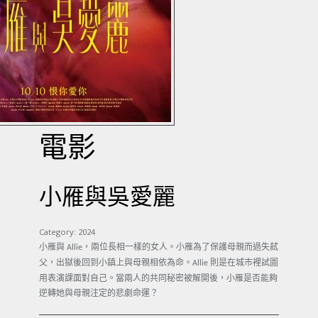
電影
小雁與吳愛麗
Category:
2024
小雁與
，兩位長相一樣的女人。小雁為了保護母親而過失弒
Allie
父，出獄後回到小鎮上與母親相依為命。
則是在城市裡試圖
Allie
用表演課面對自己。當兩人的共同秘密被解開後，小雁是否能夠
逆轉她與母親注定的悲劇命運？