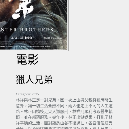
電影
獵人兄弟
Category:
2025
林祥與林正是一對兄弟，因一次上山與父親狩獵時發生
意外，讓一切生活全然不同，兩人也走上不同的人生道
路。林正因槍枝走火入獄服刑，林祥則順利考取醫生執
照，並在部落服務。幾年後，林正出獄返家，打亂了林
祥平穩的生活，面對熟悉山谷不復過往，各自價值歧異
矛盾，以及過往罪惡搖搖欲墜的爭執真相，獵人兄弟回