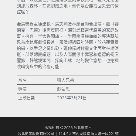
到那片森林，在這初始之地，他們是否能找回失去的情
誼呢？
金馬獎得主徐詣帆、馬志翔及林慶台聯合出演，繼《賽
德克．巴萊》後再度同框，深刻詮釋當代原民的家庭故
事。擁有一半太魯閣族、一半閩南漢族血統的導演蘇弘
恩首度執導劇情長片，籌備超過四年時間，於花蓮實景
拍攝，以手足之情出發，延伸探討狩獵文化面對林場消
逝、部落轉變議題，以及人際關係中罪惡和道德的衝突
壓抑。靜謐鏡頭間，探詢山林土地的變化念想，也挖掘
陰暗愧疚中的治癒可能。
片名
獵人兄弟
導演
蘇弘恩
上映日期
2025年3月21日
版權所有 © 2026 台北影業。
台北影業股份有限公司 │ 114台北市內湖區堤頂大道一段221號