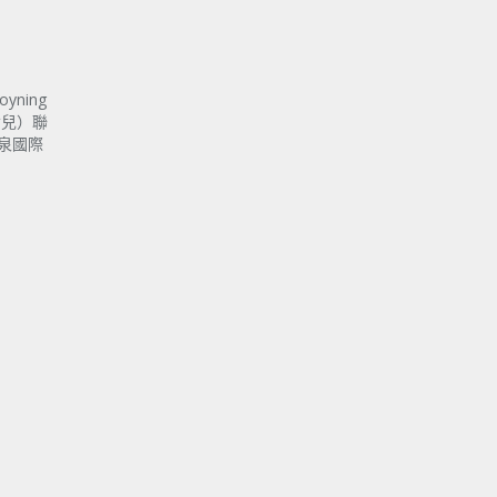
ning
女兒）聯
泉國際