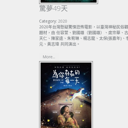
驚夢49天
Category:
2020
2020年台灣懸疑驚悚恐怖電影，以臺灣神秘民俗
題材，由 任容萱、劉國雄（劉國雄）、庹宗華、
天仁、陳家逵、朱宥琳、楊志龍、太保(張嘉年)、
元、黃志瑋 共同演出。
More...