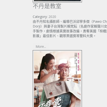
不丹是教室
Category:
2020
由不丹知名攝影師、編導巴沃邱寧多傑（Pawo Choy
Dorji）與妻子台灣製片賴梵耘（名劇作家賴聲川
手製作，劇情根據真實故事改編，勇奪美國「棕櫚
影展」最佳影片、觀眾票選獎等雙料大獎。
More...