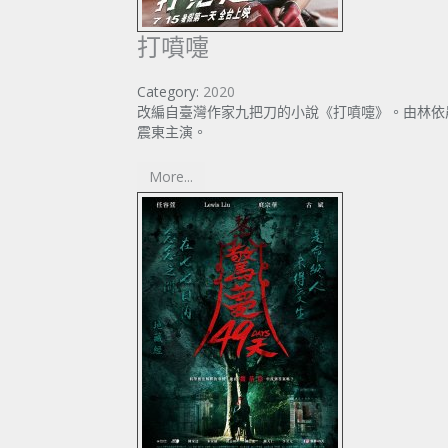
打噴嚏
Category:
2020
改編自臺灣作家九把刀的小說《打噴嚏》。由林依
震東主演。
More...