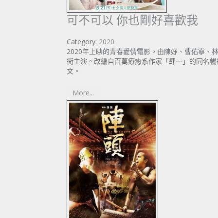
可不可以 你也剛好喜歡我
Category:
2020
2020年上映的青春愛情電影。由陳妤、曹佑寧、
銜主演。改編自百萬療癒系作家「肆一」的同名暢
文。
More...