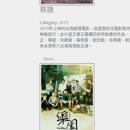
祭旗
Category:
2019
2019年上映的台灣劇情電影，由壹捌玖伍電影製
映像發行。此片是王重正籌備四年所執導的作品，
正、陳霆、何啟聖、蘇炳憲、劉克勉、毛興國、劉
朱永德等八位演員領銜主演。
More...