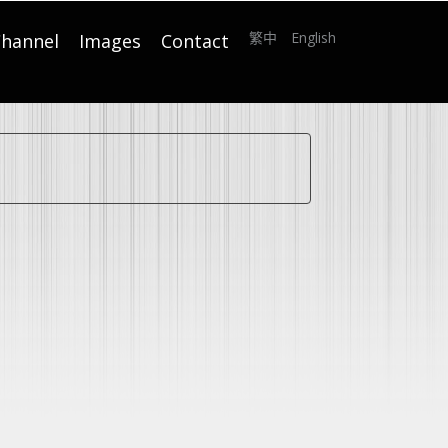
繁中
English
hannel
Images
Contact