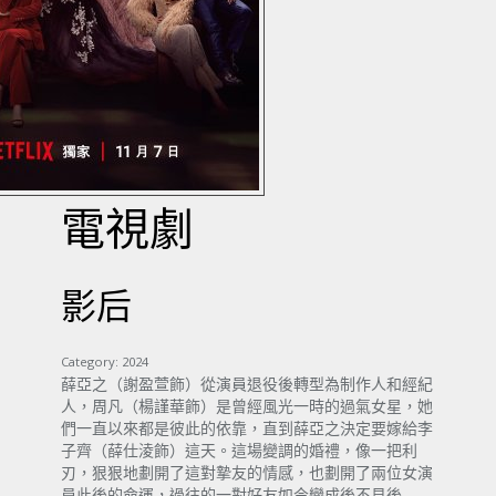
電視劇
影后
Category:
2024
薛亞之（謝盈萱飾）從演員退役後轉型為制作人和經紀
人，周凡（楊謹華飾）是曾經風光一時的過氣女星，她
們一直以來都是彼此的依靠，直到薛亞之決定要嫁給李
子齊（薛仕淩飾）這天。這場變調的婚禮，像一把利
刃，狠狠地劃開了這對摯友的情感，也劃開了兩位女演
員此後的命運，過往的一對好友如今變成後不見後