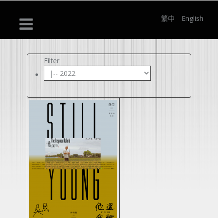
繁中
English
Filter